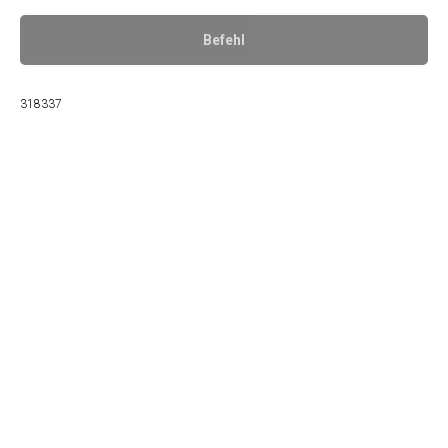
Befehl
318337