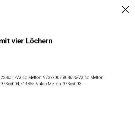
mit vier Löchern
,238051-Valco Melton: 973xx007,808696-Valco Melton:
 973xx004,714855-Valco Melton: 973xx003