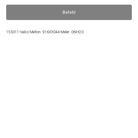
Befehl
153011-Valco Melton: 916XX044-Meler: 06IH20