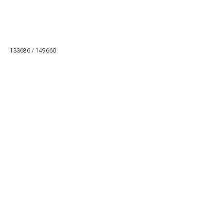
Naruči
133686 / 149660