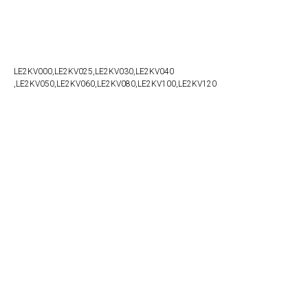
Naruči
LE2KV000,LE2KV025,LE2KV030,LE2KV040
,LE2KV050,LE2KV060,LE2KV080,LE2KV100,LE2KV120