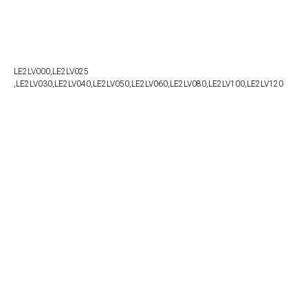
Naruči
LE2LV000,LE2LV025
,LE2LV030,LE2LV040,LE2LV050,LE2LV060,LE2LV080,LE2LV100,LE2LV120