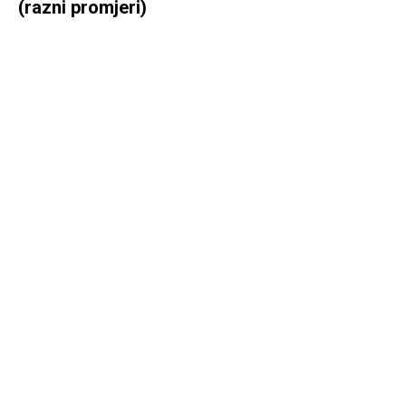
(razni promjeri)
Naruči