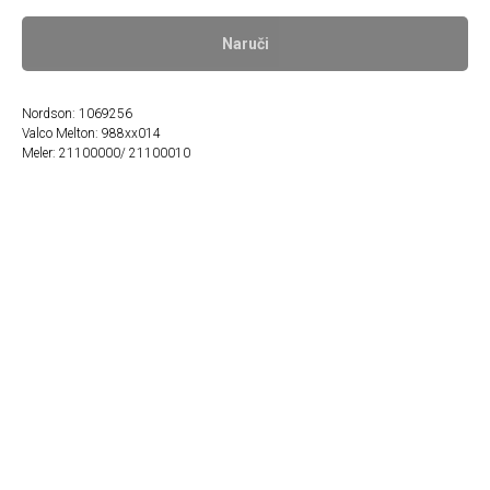
Naruči
Nordson: 1069256
Valco Melton: 988xx014
Meler: 21100000/ 21100010