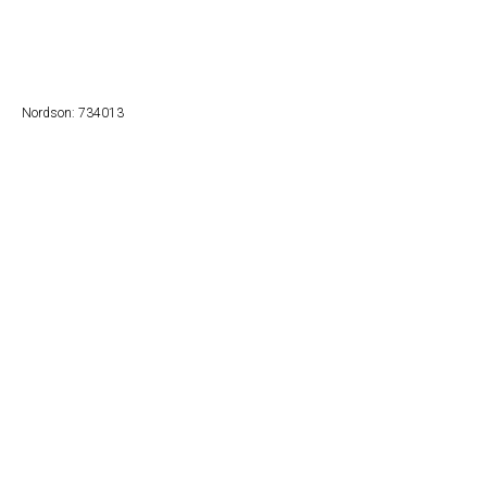
Naruči
Nordson: 734013