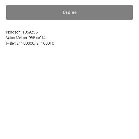
Ordine
Nordson: 1069256
Valco Melton: 988xx014
Meler: 21100000/ 21100010